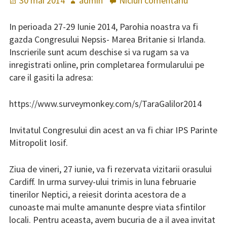
Publicat
30 mai 2014
Autor
admin
Niciun comentariu
la
Învățături
pe
CONGRES
Cântări
NEPSIS
In perioada 27-29 Iunie 2014, Parohia noastra va fi
UK
gazda Congresului Nepsis- Marea Britanie si Irlanda.
Cântări specifice liturghiei
&
Inscrierile sunt acum deschise si va rugam sa va
Sfântului Ioan Gură de Aur
IRLANDA
inregistrati online, prin completarea formularului pe
2014
care il gasiti la adresa:
Cântări specifice liturghiei
Sfântului Vasile
https://www.surveymonkey.com/s/TaraGalilor2014
Cântări în Postul Mare
Invitatul Congresului din acest an va fi chiar IPS Parinte
Mitropolit Iosif.
Cântări la Nașterea Domnului
Axioane peste an
Ziua de vineri, 27 iunie, va fi rezervata vizitarii orasului
Cardiff. In urma survey-ului trimis in luna februarie
Pricesne
tinerilor Neptici, a reiesit dorinta acestora de a
cunoaste mai multe amanunte despre viata sfintilor
Colinde
locali. Pentru aceasta, avem bucuria de a il avea invitat