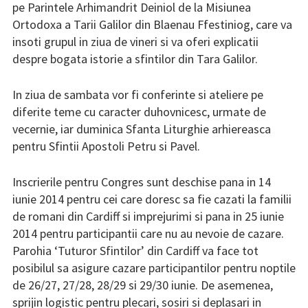
pe Parintele Arhimandrit Deiniol de la Misiunea
Program slujbe
Ortodoxa a Tarii Galilor din Blaenau Ffestiniog, care va
insoti grupul in ziua de vineri si va oferi explicatii
Biblioteca parohiei
despre bogata istorie a sfintilor din Tara Galilor.
Contact
In ziua de sambata vor fi conferinte si ateliere pe
diferite teme cu caracter duhovnicesc, urmate de
vecernie, iar duminica Sfanta Liturghie arhiereasca
pentru Sfintii Apostoli Petru si Pavel.
Inscrierile pentru Congres sunt deschise pana in 14
iunie 2014 pentru cei care doresc sa fie cazati la familii
de romani din Cardiff si imprejurimi si pana in 25 iunie
2014 pentru participantii care nu au nevoie de cazare.
Parohia ‘Tuturor Sfintilor’ din Cardiff va face tot
posibilul sa asigure cazare participantilor pentru noptile
de 26/27, 27/28, 28/29 si 29/30 iunie. De asemenea,
sprijin logistic pentru plecari, sosiri si deplasari in