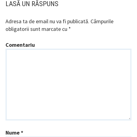
LASĂ UN RĂSPUNS
Program slujbe
Biblioteca parohiei
Adresa ta de email nu va fi publicată.
Câmpurile
obligatorii sunt marcate cu
*
Contact
Comentariu
Nume
*