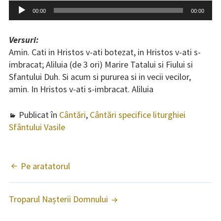
Învățături
în
Player
00:00
00:00
Hri
audio
Cântări
v-
Versuri:
ați
Cântări specifice liturghiei
Amin. Cati in Hristos v-ati botezat, in Hristos v-ati s-
bot
Sfântului Ioan Gură de Aur
imbracat; Aliluia (de 3 ori) Marire Tatalui si Fiului si
Sfantului Duh. Si acum si pururea si in vecii vecilor,
Cântări specifice liturghiei
amin. In Hristos v-ati s-imbracat. Aliluia
Sfântului Vasile
Publicat în
Cântări
,
Cântări specifice liturghiei
Cântări în Postul Mare
Sfântului Vasile
Cântări la Nașterea Domnului
Axioane peste an
Pe aratatorul
NAVIGARE
ARTICOLE
Pricesne
Troparul Nașterii Domnului
Colinde