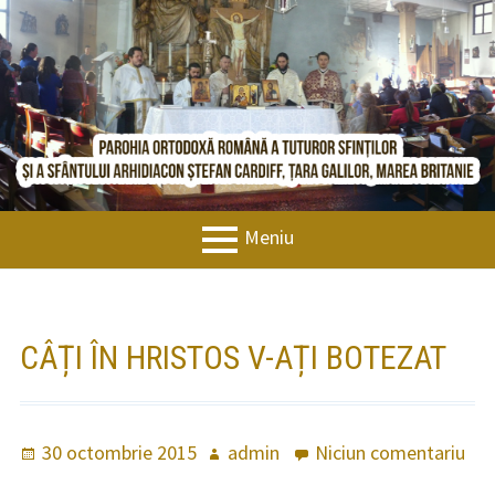
Sari
BISERICAORTODOXACARDIFF.COM
la
conținut
Meniu
MENIU
FIRIMITURI
Bun venit
PRINCIPAL
Istoric
CÂȚI ÎN HRISTOS V-AȚI BOTEZAT
Noutăți
Evenimente
Publicat
30 octombrie 2015
Autor
admin
Niciun comentariu
la
pe
Câț