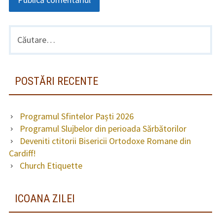
Caută
BARA
după:
LATERALĂ
PRINCIPALĂ
POSTĂRI RECENTE
Programul Sfintelor Paști 2026
Programul Slujbelor din perioada Sărbătorilor
Deveniti ctitorii Bisericii Ortodoxe Romane din
Cardiff!
Church Etiquette
ICOANA ZILEI