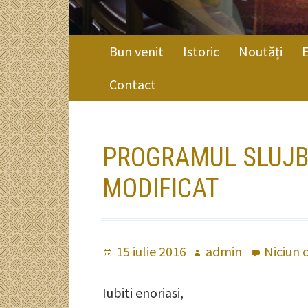
MENIU
Bun venit
Istoric
Noutăți
PRINCIPAL
Contact
FIRIMITURI
PROGRAMUL SLUJBE
MODIFICAT
Publicat
15 iulie 2016
Autor
admin
Niciun 
pe
Iubiti enoriasi,