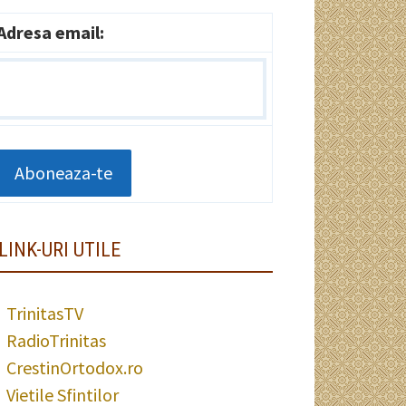
Adresa email:
LINK-URI UTILE
TrinitasTV
RadioTrinitas
CrestinOrtodox.ro
Vietile Sfintilor