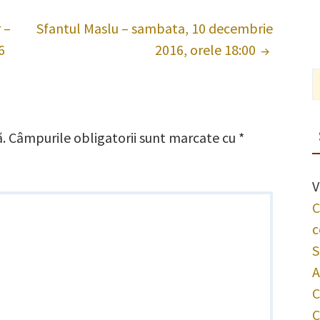
 –
Sfantul Maslu – sambata, 10 decembrie
6
2016, orele 18:00
ă.
Câmpurile obligatorii sunt marcate cu
*
V
C
c
S
A
C
C