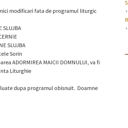
in
S
a mici modificari fata de programul liturgic
iulie
si
R
NE SLUJBA
august
ECERNIE
modificat
INE SLUJBA
tele Sorin
toarea ADORMIREA MAICII DOMNULUI, va fi
ânta Liturghie
 reluate dupa programul obisnuit. Doamne