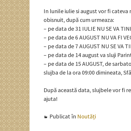
In lunile iulie si august vor fi catev
obisnuit, după cum urmeaza:
– pe data de 31 IULIE NU SE VA TI
– pe data de 6 AUGUST NU VA FI V
– pe data de 7 AUGUST NU SE VA T
– pe data de 14 august va sluji Parin
– pe data de 15 AUGUST, de sarba
slujba de la ora 09:00 dimineata, Sf
După această data, slujbele vor fi
ajuta!
Publicat în
Noutăți