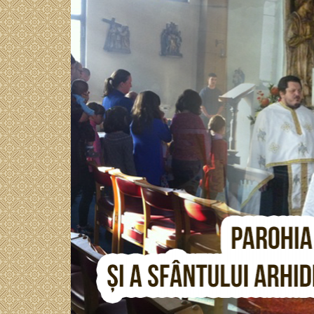
Sari
BISERICAORTODOXA
la
conținut
M