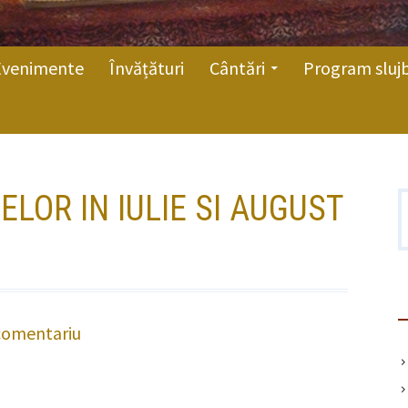
Evenimente
Învățături
Cântări
Program sluj
LOR IN IULIE SI AUGUST
C
d
comentariu
la
Programul
slujbelor