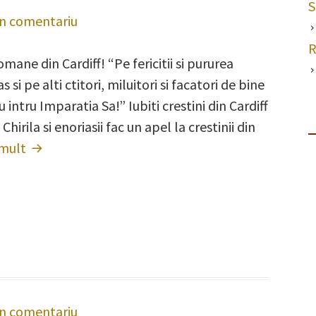
S
un comentariu
la
Deveniti
R
omane din Cardiff! “Pe fericitii si pururea
ctitorii
s si pe alti ctitori, miluitori si facatori de bine
Bisericii
ru Imparatia Sa!” Iubiti crestini din Cardiff
Ortodoxe
hirila si enoriasii fac un apel la crestinii din
Romane
 mult
Deveniti
din
ctitorii
Cardiff!
Bisericii
Ortodoxe
Romane
din
Cardiff!
un comentariu
la