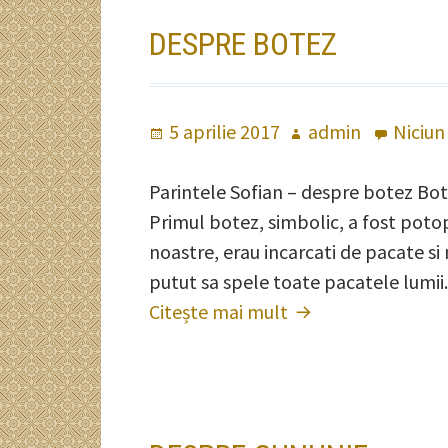
DESPRE BOTEZ
Publicat
5 aprilie 2017
Autor
admin
Niciun
pe
Parintele Sofian – despre botez Bote
Primul botez, simbolic, a fost potop
noastre, erau incarcati de pacate si
putut sa spele toate pacatele lumii.
Citește mai mult
Despre
Botez