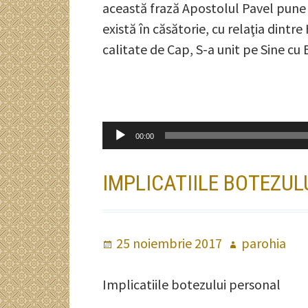
această frază Apostolul Pavel pune î
există în căsătorie, cu relaţia dintr
calitate de Cap, S-a unit pe Sine cu
Player
00:00
audio
IMPLICATIILE BOTEZUL
Publicat
25 noiembrie 2017
Autor
parohia
pe
Implicatiile botezului personal