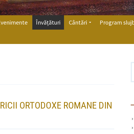
Evenimente
Învățături
Cântări
Program sluj
C
d
SERICII ORTODOXE ROMANE DIN