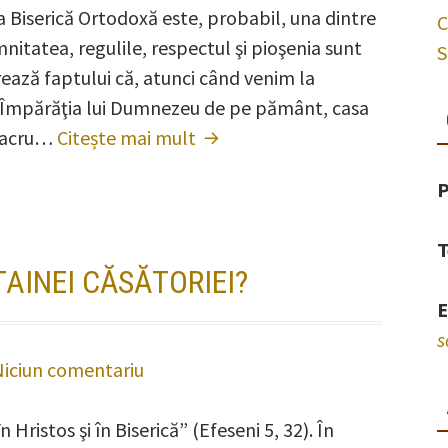
Biserică Ortodoxă este, probabil, una dintre
în
C
emnitatea, regulile, respectul şi pioşenia sunt
biserică
S
ează faptului că, atunci când venim la
 în Împărăţia lui Dumnezeu de pe pământ, casa
 sacru…
Citește mai mult
Comportamentul
în
P
biserică
T
TAINEI CĂSĂTORIEI?
E
s
Niciun comentariu
la
Care
 Hristos şi în Biserică” (Efeseni 5, 32). În
este