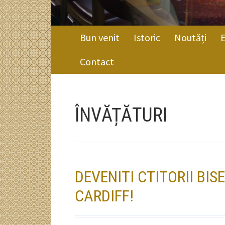
MENIU
Bun venit
Istoric
Noutăți
PRINCIPAL
Contact
FIRIMITURI
ÎNVĂȚĂTURI
DEVENITI CTITORII BI
CARDIFF!