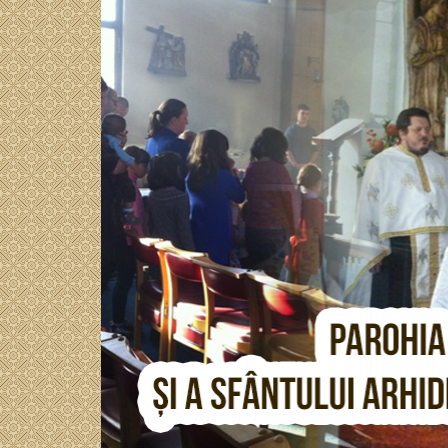
Sari
BISERICAORTODOXA
la
conținut
M