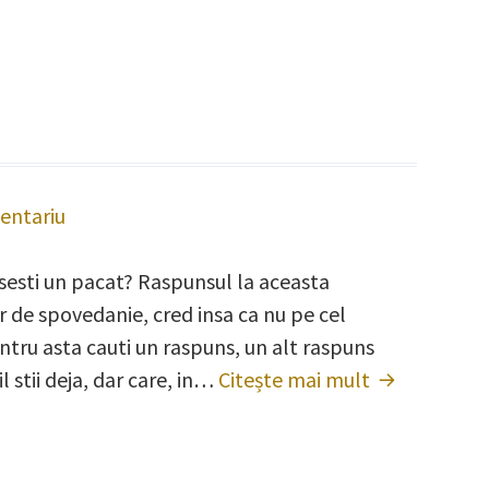
volumul.
entariu
la
Taina
risesti un pacat? Raspunsul la aceasta
Spovedaniei
tar de spovedanie, cred insa ca nu pe cel
ntru asta cauti un raspuns, un alt raspuns
l stii deja, dar care, in…
Citește mai mult
Taina
Spovedaniei