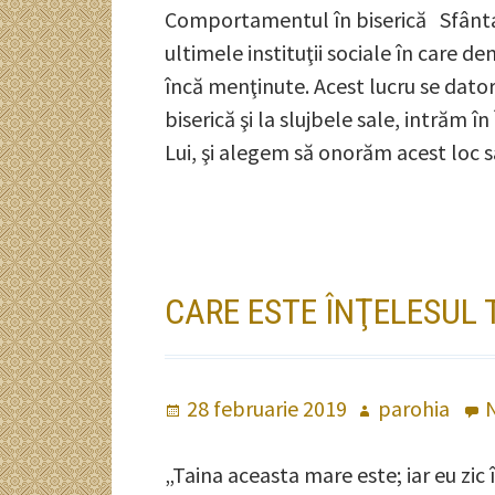
Comportamentul în biserică Sfânta 
ultimele instituţii sociale în care d
încă menţinute. Acest lucru se dator
biserică şi la slujbele sale, intrăm
Lui, şi alegem să onorăm acest loc
CARE ESTE ÎNŢELESUL 
Publicat
28 februarie 2019
Autor
parohia
pe
„Taina aceasta mare este; iar eu zic în