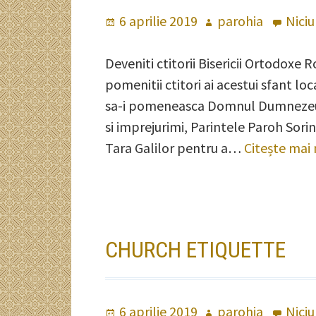
Publicat
6 aprilie 2019
Autor
parohia
Nici
pe
Deveniti ctitorii Bisericii Ortodoxe R
pomenitii ctitori ai acestui sfant loca
sa-i pomeneasca Domnul Dumnezeu int
si imprejurimi, Parintele Paroh Sorin C
Tara Galilor pentru a…
Citește mai
CHURCH ETIQUETTE
Publicat
6 aprilie 2019
Autor
parohia
Nici