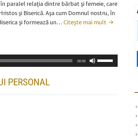
n paralel relaţia dintre bărbat şi femeie, care
înţelesul
e Hristos şi Biserică. Aşa cum Domnul nostru, în
Tainei
 Biserica şi formează un…
Căsătoriei?
Citește mai mult
Care
este
înţelesul
Tainei
Căsătoriei?
Folosește
00:00
tastele
săgeată
UI PERSONAL
sus/jos
pentru
a
mări
sau
micșora