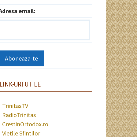
Adresa email:
LINK-URI UTILE
TrinitasTV
RadioTrinitas
CrestinOrtodox.ro
Vietile Sfintilor