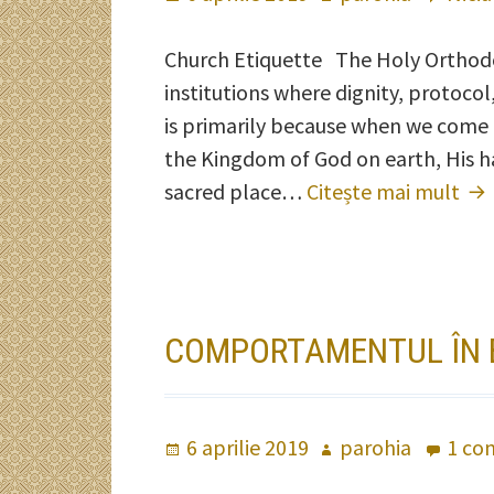
pe
Church Etiquette The Holy Orthodox
institutions where dignity, protoco
is primarily because when we come t
the Kingdom of God on earth, His h
sacred place…
Citește mai mult
Ch
Eti
COMPORTAMENTUL ÎN 
Publicat
6 aprilie 2019
Autor
parohia
1 co
pe