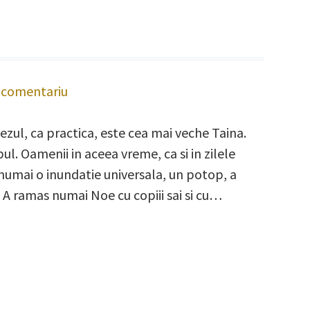
 comentariu
la
Despre
zul, ca practica, este cea mai veche Taina.
Botez
ul. Oamenii in aceea vreme, ca si in zilele
 numai o inundatie universala, un potop, a
 A ramas numai Noe cu copiii sai si cu…