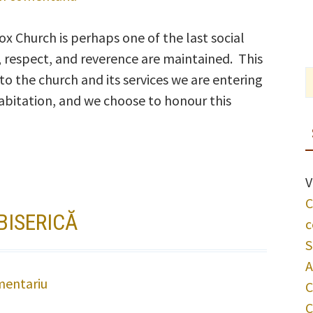
Church
 Church is perhaps one of the last social
Etiquette
l, respect, and reverence are maintained. This
o the church and its services we are entering
abitation, and we choose to honour this
urch
quette
V
C
BISERICĂ
c
S
A
mentariu
la
C
Comportamentul
C