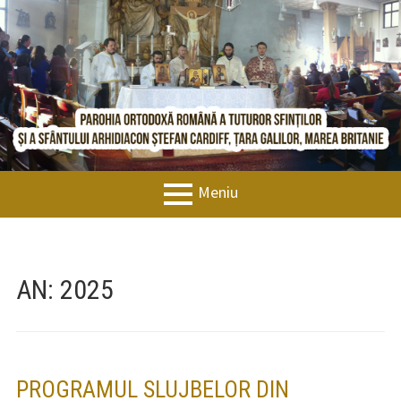
Sari
BISERICAORTODOXACARDIFF.COM
la
conținut
Meniu
MENIU
FIRIMITURI
Bun venit
PRINCIPAL
Istoric
AN: 2025
Noutăți
Evenimente
PROGRAMUL SLUJBELOR DIN