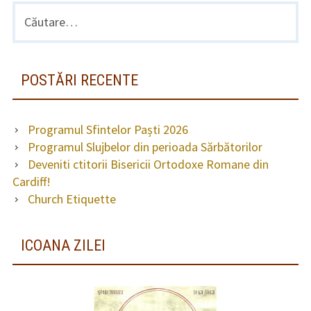
Sărbătorilor
Caută
BARA
Program slujbe
după:
LATERALĂ
Biblioteca parohiei
PRINCIPALĂ
Contact
POSTĂRI RECENTE
Programul Sfintelor Paști 2026
Programul Slujbelor din perioada Sărbătorilor
Deveniti ctitorii Bisericii Ortodoxe Romane din
Cardiff!
Church Etiquette
ICOANA ZILEI