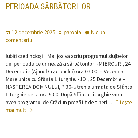
Învățături
PERIOADA SĂRBĂTORILOR
Cântări
Cântări specifice liturghiei
Publicat
12 decembrie 2025
Autor
parohia
Niciun
Sfântului Ioan Gură de Aur
pe
comentariu
la
Programul
Cântări specifice liturghiei
Slujbelor
Iubiți credincioși ! Mai jos va scriu programul slujbelor
Sfântului Vasile
din
din perioada ce urmează a sărbătorilor: -MIERCURI, 24
perioada
Decembrie (Ajunul Crăciunului) ora 07:00 – Vecernia
Cântări în Postul Mare
Sărbătorilor
Mare unita cu Sfânta Liturghie. -JOI, 25 Decembrie –
NAȘTEREA DOMNULUI, 7:30-Utrenia urmata de Sfânta
Cântări la Nașterea Domnului
Liturghie de la ora 9:00. După Sfânta Liturghie vom
Axioane peste an
avea programul de Crăciun pregătit de tinerii…
Citește
mai mult
Programul
Pricesne
Slujbelor
din
Colinde
perioada