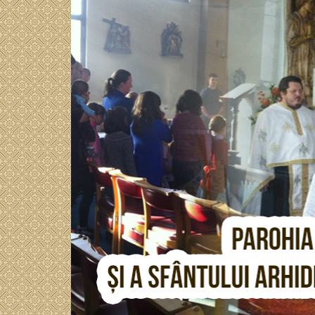
Sari
BISERICAORTODOXA
la
conținut
M