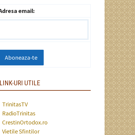
Adresa email:
LINK-URI UTILE
TrinitasTV
RadioTrinitas
CrestinOrtodox.ro
Vietile Sfintilor