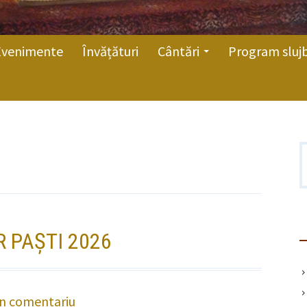
Evenimente
Învățături
Cântări
Program sluj
C
d
 PAȘTI 2026
un comentariu
la