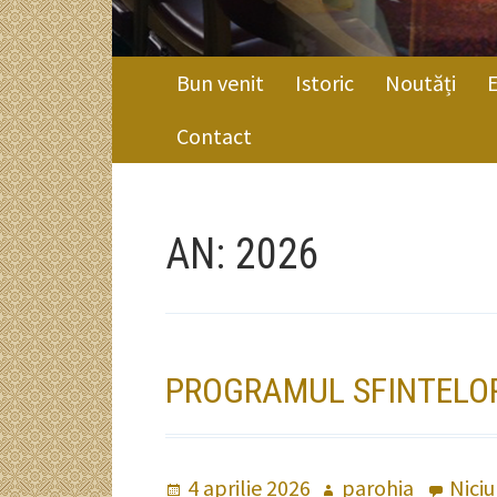
MENIU
Bun venit
Istoric
Noutăți
PRINCIPAL
Contact
FIRIMITURI
AN: 2026
PROGRAMUL SFINTELOR
Publicat
4 aprilie 2026
Autor
parohia
Nici