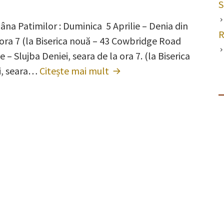
S
Programul
na Patimilor : Duminica 5 Aprilie – Denia din
Sfintelor
R
a ora 7 (la Biserica nouă – 43 Cowbridge Road
Paști
e – Slujba Deniei, seara de la ora 7. (la Biserica
2026
ei, seara…
Citește mai mult
Programul
Sfintelor
Paști
2026