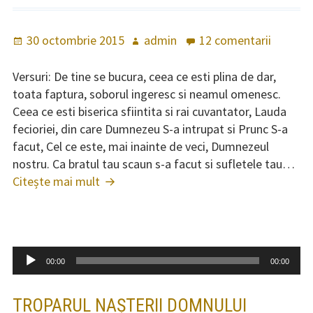
Program slujbe
Publicat
30 octombrie 2015
Autor
admin
12 comentarii
la
Biblioteca parohiei
pe
De
tine
Versuri: De tine se bucura, ceea ce esti plina de dar,
Contact
se
toata faptura, soborul ingeresc si neamul omenesc.
bucura
Ceea ce esti biserica sfiintita si rai cuvantator, Lauda
fecioriei, din care Dumnezeu S-a intrupat si Prunc S-a
facut, Cel ce este, mai inainte de veci, Dumnezeul
nostru. Ca bratul tau scaun s-a facut si sufletele tau…
Citește mai mult
De
tine
se
bucura
Player
00:00
00:00
audio
TROPARUL NAȘTERII DOMNULUI