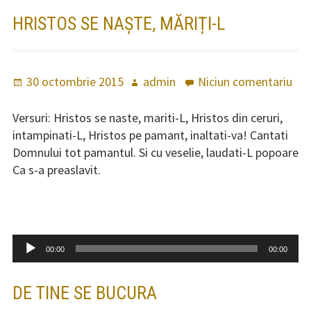
Învățături
HRISTOS SE NAȘTE, MĂRIȚI-L
Cântări
Cântări specifice liturghiei
Publicat
30 octombrie 2015
Autor
admin
Niciun comentariu
la
Sfântului Ioan Gură de Aur
pe
Hri
Cântări specifice liturghiei
se
Versuri: Hristos se naste, mariti-L, Hristos din ceruri,
Sfântului Vasile
naș
intampinati-L, Hristos pe pamant, inaltati-va! Cantati
măr
Domnului tot pamantul. Si cu veselie, laudati-L popoare
Cântări în Postul Mare
L
Ca s-a preaslavit.
Cântări la Nașterea Domnului
Axioane peste an
Player
00:00
00:00
audio
Pricesne
DE TINE SE BUCURA
Colinde