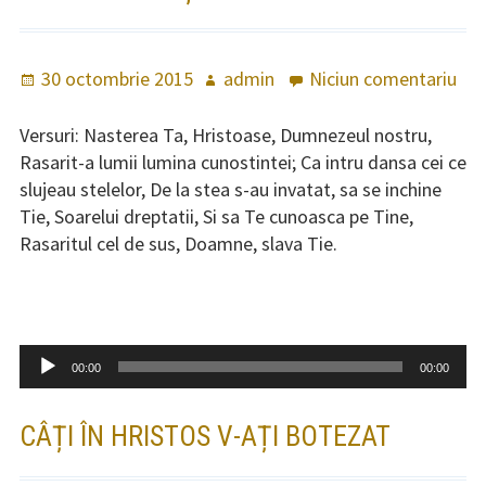
Publicat
30 octombrie 2015
Autor
admin
Niciun comentariu
la
pe
Tro
Naș
Versuri: Nasterea Ta, Hristoase, Dumnezeul nostru,
Dom
Rasarit-a lumii lumina cunostintei; Ca intru dansa cei ce
slujeau stelelor, De la stea s-au invatat, sa se inchine
Tie, Soarelui dreptatii, Si sa Te cunoasca pe Tine,
Rasaritul cel de sus, Doamne, slava Tie.
Player
00:00
00:00
audio
CÂȚI ÎN HRISTOS V-AȚI BOTEZAT