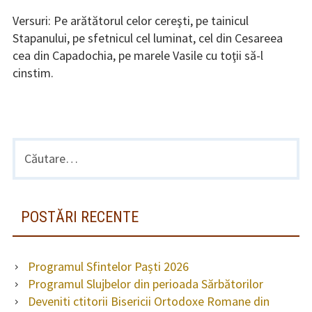
pe
Pe
ara
Versuri: Pe arătătorul celor cereşti, pe tainicul
Stapanului, pe sfetnicul cel luminat, cel din Cesareea
cea din Capadochia, pe marele Vasile cu toţii să-l
cinstim.
Caută
BARA
după:
LATERALĂ
PRINCIPALĂ
POSTĂRI RECENTE
Programul Sfintelor Paști 2026
Programul Slujbelor din perioada Sărbătorilor
Deveniti ctitorii Bisericii Ortodoxe Romane din