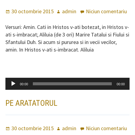
Publicat
30 octombrie 2015
Autor
admin
Niciun comentariu
la
pe
Câț
în
Versuri: Amin. Cati in Hristos v-ati botezat, in Hristos v-
Hri
ati s-imbracat; Aliluia (de 3 ori) Marire Tatalui si Fiului si
v-
Sfantului Duh. Si acum si pururea si in vecii vecilor,
ați
amin. In Hristos v-ati s-imbracat. Aliluia
bot
Player
00:00
00:00
audio
PE ARATATORUL
Publicat
30 octombrie 2015
Autor
admin
Niciun comentariu
la