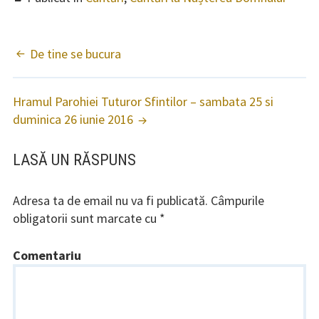
Program slujbe
Biblioteca parohiei
De tine se bucura
NAVIGARE
Contact
ARTICOLE
Hramul Parohiei Tuturor Sfintilor – sambata 25 si
duminica 26 iunie 2016
LASĂ UN RĂSPUNS
Adresa ta de email nu va fi publicată.
Câmpurile
obligatorii sunt marcate cu
*
Comentariu