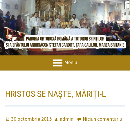
Sari
BISERICAORTODOXACARDIFF.COM
la
conținut
Meniu
MENIU
FIRIMITURI
Bun venit
PRINCIPAL
Istoric
HRISTOS SE NAȘTE, MĂRIȚI-L
Noutăți
Evenimente
Publicat
30 octombrie 2015
Autor
admin
Niciun comentariu
la
pe
Hri