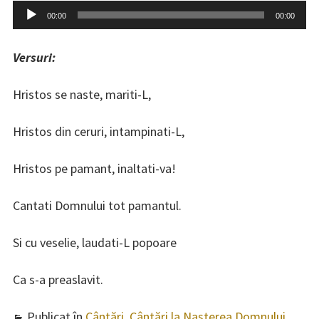
Învățături
se
Player
00:00
00:00
naș
audio
Cântări
măr
Versuri:
L
Cântări specifice liturghiei
Sfântului Ioan Gură de Aur
Hristos se naste, mariti-L,
Cântări specifice liturghiei
Hristos din ceruri, intampinati-L,
Sfântului Vasile
Hristos pe pamant, inaltati-va!
Cântări în Postul Mare
Cântări la Nașterea Domnului
Cantati Domnului tot pamantul.
Axioane peste an
Si cu veselie, laudati-L popoare
Pricesne
Ca s-a preaslavit.
Colinde
Publicat în
Cântări
,
Cântări la Nașterea Domnului